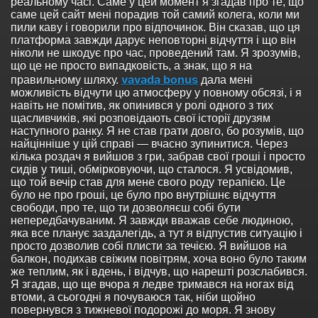
реальному часі. Саме у цей момент я згадав про те, що
саме цей сайт мені порадив той самий колега, коли ми
пили каву і говорили про відпочинок. Він сказав, що ця
платформа завжди дарує неповторні відчуття і що він
ніколи не шкодує про час, проведений там. Я зрозумів,
що це не просто випадковість, а знак, що я на
vavada bonus
правильному шляху.
дала мені
можливість відчути цю атмосферу у повному обсязі, і я
навіть не помітив, як опинився у ролі одного з тих
щасливчиків, які розповідають свої історії друзям
наступного ранку. Я не став грати довго, бо розумів, що
найцінніше у цій справі — вчасно зупинитися. Через
кілька роздач я вийшов з гри, забрав свої гроші і просто
сидів у тиші, обмірковуючи, що сталося. Я усвідомив,
що той вечір став для мене свого роду терапією. Це
було не про гроші, це було про внутрішнє відчуття
свободи, про те, що ти дозволяєш собі бути
непередбачуваним. Я завжди вважав себе людиною,
яка все планує заздалегідь, а тут я відпустив ситуацію і
просто дозволив собі плисти за течією. Я вийшов на
балкон, подихав свіжим повітрям, хоча воно було таким
же теплим, як і вдень, і відчув, що нарешті розслабився.
Я згадав, що ще вчора я ледве тримався на ногах від
втоми, а сьогодні я почуваюся так, ніби щойно
повернувся з тижневої подорожі до моря. Я знову