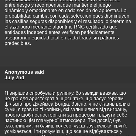
entre riesgo y recompensa que mantiene el juego
dinámico y emocionante en cada sesión de apuestas. La
probabilidad cambia con cada selección pues disminuyen
las casillas seguras disponibles y el resultado lo determina
el azar puro mediante algoritmo RNG certificado que
entidades independientes verifican periódicamente
asegurando equidad total en cada tirada sin patrones
predecibles.
Anonymous said
July 2nd
Я вирішив спробувати рулетку, бо завжди вважав, що
це гра для аристократів, щось таке, що пасує героям
фільмів про Джеймса Бонда. Звісно, я не ставив великі
суми, я грав на ті копійки, які залишилися від виграшу,
просто щоб поспостерігати за процесом і відчути себе
частиною цієї гламурної атмосфери. Той досвід був
захопливим: ти бачиш колесо, чуєш звук кульки, круп'є
усміхається, і ти розумієш, що все це відбувається у