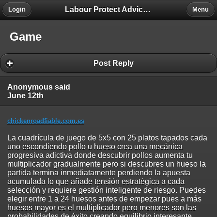
Labour Protect Advice Forum
Login
Menu
Game
Post Reply
Anonymous said
June 12th
chickenroadfiable.com.es
La cuadrícula de juego de 5x5 con 25 platos tapados cada
uno escondiendo pollo u hueso crea una mecánica
progresiva adictiva donde descubrir pollos aumenta tu
multiplicador gradualmente pero si descubres un hueso la
partida termina inmediatamente perdiendo la apuesta
acumulada lo que añade tensión estratégica a cada
selección y requiere gestión inteligente de riesgo. Puedes
elegir entre 1 a 24 huesos antes de empezar pues a más
huesos mayor es el multiplicador pero menores son las
probabilidades de éxito creando equilibrio interesante