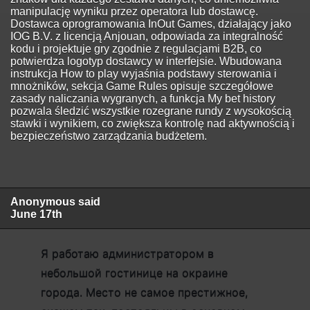
manipulację wyniku przez operatora lub dostawcę.
Dostawca oprogramowania InOut Games, działający jako
IOG B.V. z licencją Anjouan, odpowiada za integralność
kodu i projektuje gry zgodnie z regulacjami B2B, co
potwierdza logotyp dostawcy w interfejsie. Wbudowana
instrukcja How to play wyjaśnia podstawy sterowania i
mnożników, sekcja Game Rules opisuje szczegółowe
zasady naliczania wygranych, a funkcja My bet history
pozwala śledzić wszystkie rozegrane rundy z wysokością
stawki i wynikiem, co zwiększa kontrolę nad aktywnością i
bezpieczeństwo zarządzania budżetem.
Anonymous said
June 17th
Я работаю администратором в
небольшой гостинице на окраине
города. Место не самое престижное,