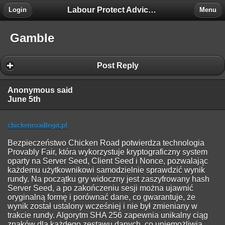
Labour Protect Advice Forum
Login
Menu
Gamble
Post Reply
Anonymous said
June 5th
chickenroadlegit.pl
Bezpieczeństwo Chicken Road potwierdza technologia
Provably Fair, która wykorzystuje kryptograficzny system
oparty na Server Seed, Client Seed i Nonce, pozwalając
każdemu użytkownikowi samodzielnie sprawdzić wynik
rundy. Na początku gry widoczny jest zaszyfrowany hash
Server Seed, a po zakończeniu sesji można ujawnić
oryginalną formę i porównać dane, co gwarantuje, że
wynik został ustalony wcześniej i nie był zmieniany w
trakcie rundy. Algorytm SHA 256 zapewnia unikalny ciąg
znaków dla każdego zestawu danych, co uniemożliwia