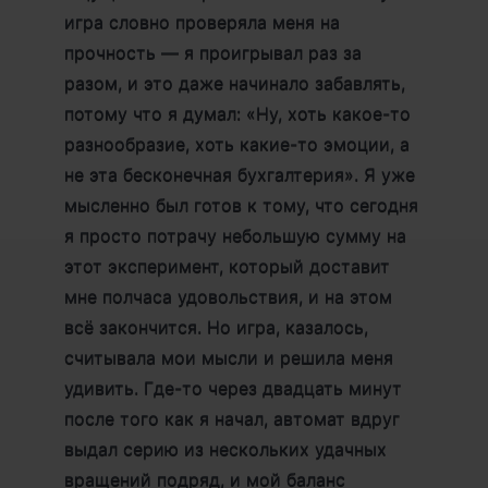
игра словно проверяла меня на
прочность — я проигрывал раз за
разом, и это даже начинало забавлять,
потому что я думал: «Ну, хоть какое-то
разнообразие, хоть какие-то эмоции, а
не эта бесконечная бухгалтерия». Я уже
мысленно был готов к тому, что сегодня
я просто потрачу небольшую сумму на
этот эксперимент, который доставит
мне полчаса удовольствия, и на этом
всё закончится. Но игра, казалось,
считывала мои мысли и решила меня
удивить. Где-то через двадцать минут
после того как я начал, автомат вдруг
выдал серию из нескольких удачных
вращений подряд, и мой баланс